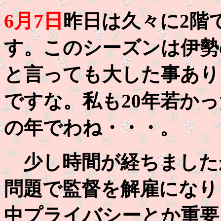
6月7日
昨日は久々に2階
す。このシーズンは伊勢
と言っても大した事あり
ですな。私も20年若か
の年でわね・・・。
少し時間が経ちました
問題で監督を解雇になり
中プライバシーとか重要