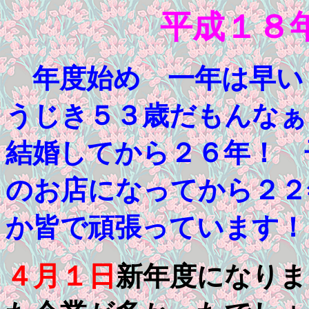
平成１８
年度始め 一年は早い
うじき５３歳だもんな
結婚してから２６年！ 
のお店になってから２２
か皆で頑張っています！
４月１日
新年度になりま